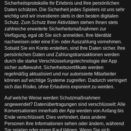
Sicherheitsprotokolle Ihr Erlebnis und Ihre persönlichen
Daten schützen. Die Sicherheit jedes Spielers ist uns sehr
wichtig und wir investieren stets in den besten digitalen
Schutz. Zum Schutz Ihrer Aktivitäten stehen Ihnen stets
zahlreiche erweiterte Sicherheitsmaßnahmen zur
Verfügung, egal ob Sie sich anmelden, Ihre Identität
nachweisen oder eine Ein- oder Auszahlung vornehmen.
Sobald Sie ein Konto erstellen, sind Ihre Daten sicher. Ihre
persönlichen Daten und Zahlungstransaktionen werden
durch die starke Verschlüsselungstechnologie der App
sicher aufbewahrt. Sicherheitszertifikate werden
regelmäßig aktualisiert und nur autorisierte Mitarbeiter
können auf wichtige Systeme zugreifen. Dadurch verringert
sich das Risiko, ohne Erlaubnis exponiert zu werden.
Auf welche Weise werden Schutzmaßnahmen
angewendet? Datenübertragungen sind verschlüsselt: Alle
Konversationen innerhalb der App werden von Anfang bis
Ende verschlüsselt. Dies verhindert, dass andere
Personen Ihre Informationen sehen oder ändern, während
Sie spielen oder einen Kauf tätigen. Wenn Sie sich