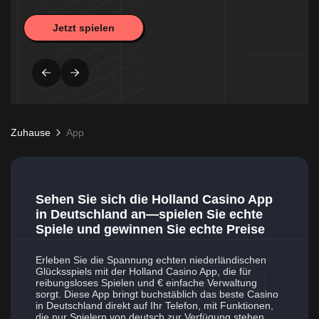
Jetzt spielen
Zuhause
App
Sehen Sie sich die Holland Casino App
in Deutschland an—spielen Sie echte
Spiele und gewinnen Sie echte Preise
Erleben Sie die Spannung echten niederländischen
Glücksspiels mit der Holland Casino App, die für
reibungsloses Spielen und € einfache Verwaltung
sorgt. Diese App bringt buchstäblich das beste Casino
in Deutschland direkt auf Ihr Telefon, mit Funktionen,
die nur Spielern von deutsch zur Verfügung stehen.