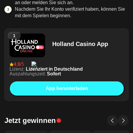
an oder melden Sie sich an.
Nachdem Sie Ihr Konto verifiziert haben, können Sie
mit dem Spielen beginnen.
1
Holland Casino App
4.9
/5
Lizenz:
Lizenziert in Deutschland
Auszahlungszeit:
Sofort
App herunterladen
Jetzt gewinnen