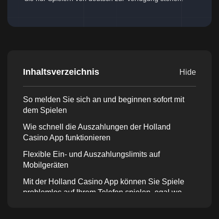
Inhaltsverzeichnis
Hide
So melden Sie sich an und beginnen sofort mit
dem Spielen
Wie schnell die Auszahlungen der Holland
Casino App funktionieren
Flexible Ein- und Auszahlungslimits auf
Mobilgeräten
Mit der Holland Casino App können Sie Spiele
problemlos auf Ihrem Telefon spielen, egal wo
Sie sind