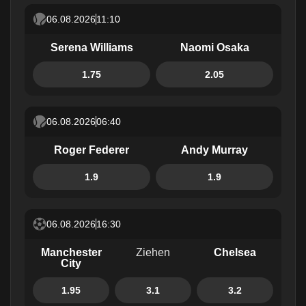
06.08.2026
11:10
Serena Williams
Naomi Osaka
1.75
2.05
06.08.2026
06:40
Roger Federer
Andy Murray
1.9
1.9
06.08.2026
16:30
Manchester
Ziehen
Chelsea
City
1.95
3.1
3.2