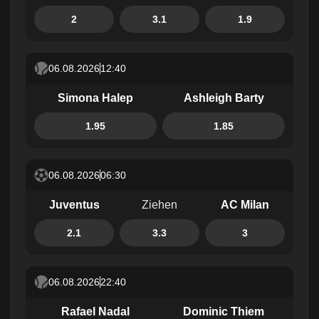
2
3.1
1.9
06.08.2026
12:40
Simona Halep
Ashleigh Barty
1.95
1.85
06.08.2026
06:30
Juventus
Ziehen
AC Milan
2.1
3.3
3
06.08.2026
22:40
Rafael Nadal
Dominic Thiem