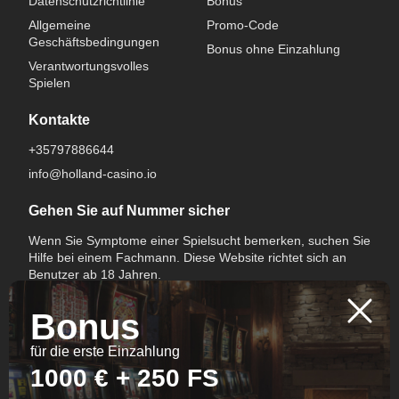
Datenschutzrichtlinie
Bonus
Allgemeine
Promo-Code
Geschäftsbedingungen
Bonus ohne Einzahlung
Verantwortungsvolles
Spielen
Kontakte
+35797886644
info@holland-casino.io
Gehen Sie auf Nummer sicher
Wenn Sie Symptome einer Spielsucht bemerken, suchen Sie
Hilfe bei einem Fachmann. Diese Website richtet sich an
Benutzer ab 18 Jahren.
Bonus
für die erste Einzahlung
1000 € + 250 FS